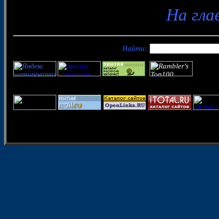
На гла
Найти: