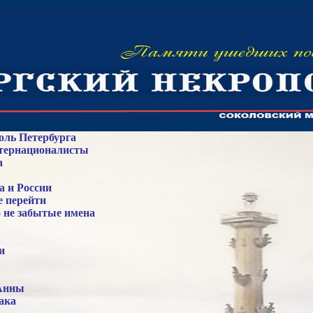
оль Петербурга
тернационалисты
а
а и России
е перейти
 не забытые имена
и
Анны
ака