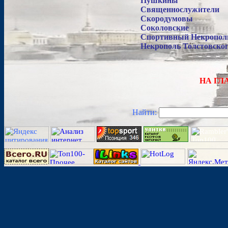
Пушкины
Священнослужители
Скородумовы
Соколовские
Спортивный Некрополь
Некрополь Толстовског
НА ГЛ
Найти: