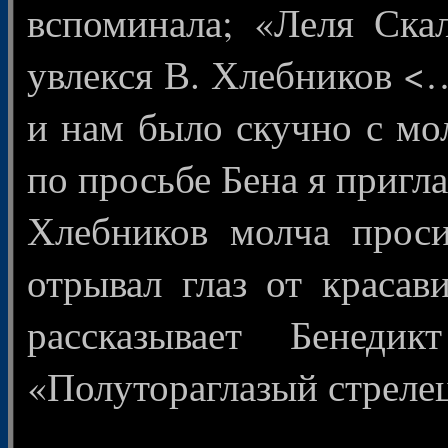
вспоминала; «Леля Ска
увлекся В. Хлебников <
и нам было скучно с м
по просьбе Бена я пригл
Хлебников молча проси
отрывал глаз от красав
рассказывает Бенед
«Полутораглазый стреле